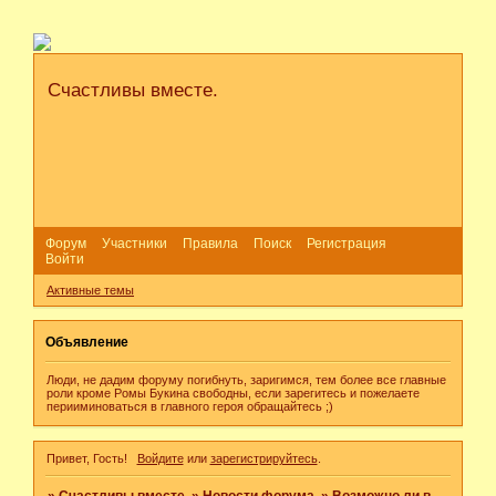
Счастливы вместе.
Форум
Участники
Правила
Поиск
Регистрация
Войти
Активные темы
Объявление
Люди, не дадим форуму погибнуть, заригимся, тем более все главные
роли кроме Ромы Букина свободны, если зарегитесь и пожелаете
перииминоваться в главного героя обращайтесь ;)
Привет, Гость!
Войдите
или
зарегистрируйтесь
.