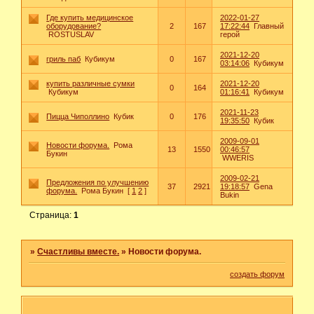
Где купить медицинское
2022-01-27
оборудование?
2
167
17:22:44
Главный
ROSTUSLAV
герой
2021-12-20
гриль паб
Кубикум
0
167
03:14:06
Кубикум
купить различные сумки
2021-12-20
0
164
Кубикум
01:16:41
Кубикум
2021-11-23
Пицца Чиполлино
Кубик
0
176
19:35:50
Кубик
2009-09-01
Новости форума.
Рома
13
1550
00:46:57
Букин
WWERIS
2009-02-21
Предложения по улучшению
37
2921
19:18:57
Gena
форума.
Рома Букин
[
1
2
]
Bukin
Страница:
1
»
Счастливы вместе.
»
Новости форума.
создать форум