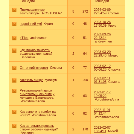
Геннадий
Геннадий
Промышленные
2024-03-09
5
272
вентиляторы.
ROSTUSLAV
22:54:59
Софья
2023-10-26
перегінний куб
Кирил
0
48
17:50:39
Кирил
2023-09-26
xTiles
andrewmen
0
51
22:42:14
andrewmen
Где можно заказать
2023-03-20
водительские права?
2
64
22:29:43
Модест
Валентин
2023-02-12
Оптичний інтернет
Симона
0
77
00:06:28
Симона
2023-02-11
заказать пиццу
Кубикум
1
200
01:31:06
Симона
Ревматоидный артрит
2023-01-17
симптомы и лечение у
0
63
19:05:22
женщин в Василькове.
VoroshilovaAnna
VoroshilovaAnna
2022-11-01
Как вылечить грибок на
0
82
04:12:44
ногах?
VoroshilovaAnna
VoroshilovaAnna
Как автоматизировать
2022-02-07
стирку рабочей одежды?
2
170
18:54:11
Михей
Владилен