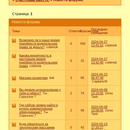
»
Счастливы вместе.
»
Новости форума.
Страница:
1
Новости форума.
Последнее
Тема
Ответов
Просмотров
сообщение
Возможно ли в наше время
2024-04-27
приобрести водительские
0
430
13:43:16
cobimok
права за деньги?
cobimok
Какова вероятность в
настоящее время
2024-04-27
0
31
приобрести водительские
13:42:48
cobimok
права
cobimok
2024-04-23
Магазин косметики
tirik
3
85
06:47:48
CapitanLM
Вы делали шумоизоляцию у
2024-04-09
себя в офисе?
Ты
2
74
13:10:05
Girou
Серьезно ?
Task
Где сейчас можно найти и
2024-04-09
купить измерительное
2
56
13:09:55
Girou
оборудование?
Ты
Task
Серьезно ?
Куда обратиться за
2024-03-13
эротическим массажем
0
42
17:20:27