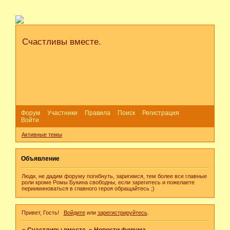
Счастливы вместе.
Форум
Участники
Правила
Поиск
Регистрация
Войти
Активные темы
Объявление
Люди, не дадим форуму погибнуть, заригимся, тем более все главные
роли кроме Ромы Букина свободны, если зарегитесь и пожелаете
перииминоваться в главного героя обращайтесь ;)
Привет, Гость!
Войдите
или
зарегистрируйтесь
.