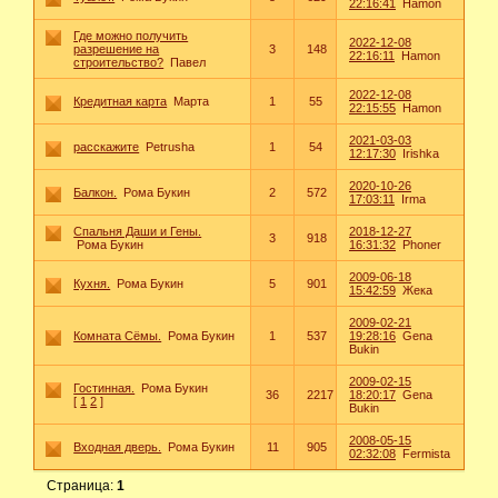
22:16:41
Hamon
Где можно получить
2022-12-08
разрешение на
3
148
22:16:11
Hamon
строительство?
Павел
2022-12-08
Кредитная карта
Марта
1
55
22:15:55
Hamon
2021-03-03
расскажите
Petrusha
1
54
12:17:30
Irishka
2020-10-26
Балкон.
Рома Букин
2
572
17:03:11
Irma
Спальня Даши и Гены.
2018-12-27
3
918
Рома Букин
16:31:32
Phoner
2009-06-18
Кухня.
Рома Букин
5
901
15:42:59
Жека
2009-02-21
Комната Сёмы.
Рома Букин
1
537
19:28:16
Gena
Bukin
2009-02-15
Гостинная.
Рома Букин
36
2217
18:20:17
Gena
[
1
2
]
Bukin
2008-05-15
Входная дверь.
Рома Букин
11
905
02:32:08
Fermista
Страница:
1