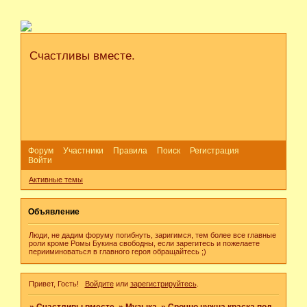
Счастливы вместе.
Форум
Участники
Правила
Поиск
Регистрация
Войти
Активные темы
Объявление
Люди, не дадим форуму погибнуть, заригимся, тем более все главные
роли кроме Ромы Букина свободны, если зарегитесь и пожелаете
перииминоваться в главного героя обращайтесь ;)
Привет, Гость!
Войдите
или
зарегистрируйтесь
.