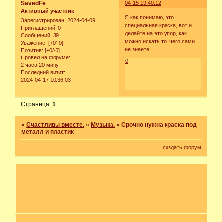
SavedFe
04-15 19:40:12
Активный участник
Я как понимаю, это
Зарегистрирован
: 2024-04-09
специальная краска, вот и
Приглашений:
0
делайте на это упор, как
Сообщений:
39
можно искать то, чего сами
Уважение:
[+0/-0]
не знаете.
Позитив:
[+0/-0]
Провел на форуме:
0
2 часа 20 минут
Последний визит:
2024-04-17 10:36:03
Страница:
1
»
Счастливы вместе.
»
Музыка.
»
Срочно нужна краска под
металл и пластик
создать форум