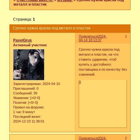
»
Счастливы вместе.
»
Музыка.
»
Срочно нужна краска под
металл и пластик
Страница:
1
Срочно нужна краска под металл и пластик
Поделиться
2024-
1
PavelGrus
04-14 18:13:37
Активный участник
Срочно нужна краска под
металл и пластик, на что
ставить ударение, чтоб
купить у достойного
поставщика и по качеству без
сомнений.
0
Зарегистрирован
: 2024-04-10
Приглашений:
0
Сообщений:
39
Уважение:
[+0/-0]
Позитив:
[+0/-0]
Провел на форуме:
1 час 9 минут
Последний визит:
2024-12-23 11:38:01
Поделиться
2024-
2