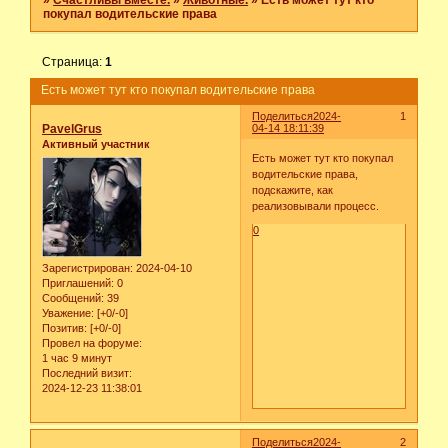
»
Счастливы вместе.
»
Животные.
»
Есть может тут кто
покупал водительские права
Страница:
1
Есть может тут кто покупал водительские права
Поделиться
2024-
1
PavelGrus
04-14 18:11:39
Активный участник
Есть может тут кто покупал
водительские права,
подскажите, как
реализовывали процесс.
0
Зарегистрирован
: 2024-04-10
Приглашений:
0
Сообщений:
39
Уважение:
[+0/-0]
Позитив:
[+0/-0]
Провел на форуме:
1 час 9 минут
Последний визит:
2024-12-23 11:38:01
Поделиться
2024-
2