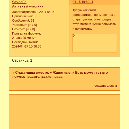
SavedFe
04-15 19:39:11
Активный участник
Тут уж как сами
Зарегистрирован
: 2024-04-09
договоритесь, прям вот так в
Приглашений:
0
открытую никто не продает,
Сообщений:
39
этот момент нужно понимать
Уважение:
[+0/-0]
и принимать.
Позитив:
[+0/-0]
Провел на форуме:
0
2 часа 20 минут
Последний визит:
2024-04-17 10:36:03
Страница:
1
»
Счастливы вместе.
»
Животные.
»
Есть может тут кто
покупал водительские права
создать форум