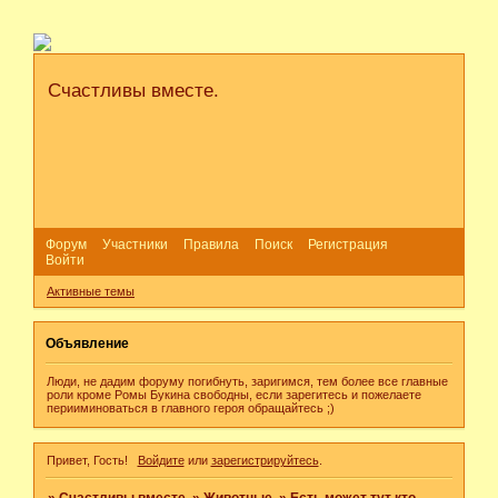
Счастливы вместе.
Форум
Участники
Правила
Поиск
Регистрация
Войти
Активные темы
Объявление
Люди, не дадим форуму погибнуть, заригимся, тем более все главные
роли кроме Ромы Букина свободны, если зарегитесь и пожелаете
перииминоваться в главного героя обращайтесь ;)
Привет, Гость!
Войдите
или
зарегистрируйтесь
.