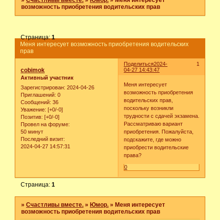
»
Счастливы вместе.
»
Юмор.
»
Меня интересует
возможность приобретения водительских прав
Страница:
1
Меня интересует возможность приобретения водительских
прав
Поделиться
2024-
1
cobimok
04-27 14:43:47
Активный участник
Меня интересует
Зарегистрирован
: 2024-04-26
возможность приобретения
Приглашений:
0
водительских прав,
Сообщений:
36
поскольку возникли
Уважение:
[+0/-0]
трудности с сдачей экзамена.
Позитив:
[+0/-0]
Рассматриваю вариант
Провел на форуме:
50 минут
приобретения. Пожалуйста,
Последний визит:
подскажите, где можно
2024-04-27 14:57:31
приобрести водительские
права?
0
Страница:
1
»
Счастливы вместе.
»
Юмор.
»
Меня интересует
возможность приобретения водительских прав