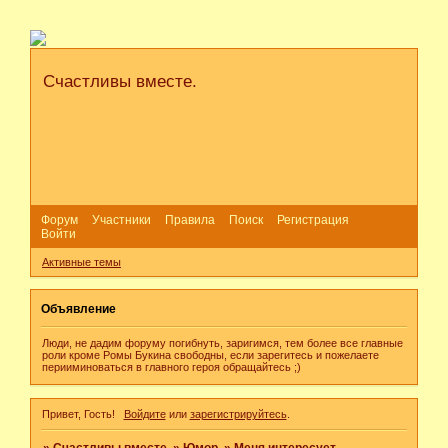
Счастливы вместе.
Форум
Участники
Правила
Поиск
Регистрация
Войти
Активные темы
Объявление
Люди, не дадим форуму погибнуть, заригимся, тем более все главные
роли кроме Ромы Букина свободны, если зарегитесь и пожелаете
перииминоваться в главного героя обращайтесь ;)
Привет, Гость!
Войдите
или
зарегистрируйтесь
.