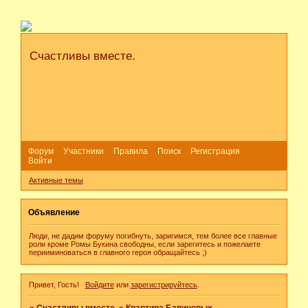
Счастливы вместе.
Форум
Участники
Правила
Поиск
Регистрация
Войти
Активные темы
Объявление
Люди, не дадим форуму погибнуть, заригимся, тем более все главные
роли кроме Ромы Букина свободны, если зарегитесь и пожелаете
перииминоваться в главного героя обращайтесь ;)
Привет, Гость!
Войдите
или
зарегистрируйтесь
.