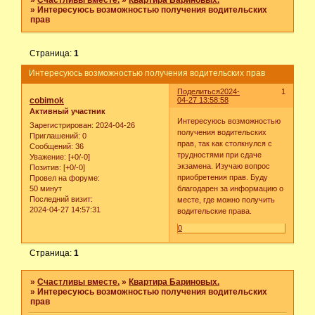
»
Счастливы вместе.
»
Квартира Бариновых.
»
Интересуюсь возможностью получения водительских
прав
Страница:
1
Интересуюсь возможностью получения водительских прав
Поделиться
2024-
1
cobimok
04-27 13:58:58
Активный участник
Интересуюсь возможностью
Зарегистрирован
: 2024-04-26
получения водительских
Приглашений:
0
прав, так как столкнулся с
Сообщений:
36
трудностями при сдаче
Уважение:
[+0/-0]
экзамена. Изучаю вопрос
Позитив:
[+0/-0]
приобретения прав. Буду
Провел на форуме:
50 минут
благодарен за информацию о
Последний визит:
месте, где можно получить
2024-04-27 14:57:31
водительские права.
0
Страница:
1
»
Счастливы вместе.
»
Квартира Бариновых.
»
Интересуюсь возможностью получения водительских
прав