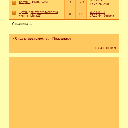
2020-11-23
Хэлуин.
Рома Букин
3
663
17:28:26
Steko
щетка для сухого массажа
2020-10-11
8
1417
купить
klara27
07:23:44
Serbela
Страница:
1
»
Счастливы вместе.
»
Праздники.
создать форум