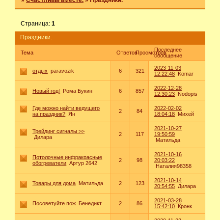
»
Счастливы вместе.
»
Праздники.
Страница:
1
Праздники.
Последнее
Тема
Ответов
Просмотров
сообщение
2023-11-03
отдых
paravozik
6
321
12:22:48
Komar
2022-12-28
Новый год!
Рома Букин
6
857
12:30:23
Nodopis
Где можно найти ведущего
2022-02-02
2
84
на праздник?
Ян
18:04:18
Михей
2021-10-27
Трейдинг сигналы >>
2
117
19:50:59
Дилара
Матильда
2021-10-16
Потолочные инфракрасные
2
98
20:03:22
обогреватели
Артур 2642
Наталия98358
2021-10-14
Товары для дома
Матильда
2
123
20:54:55
Дилара
2021-03-28
Посоветуйте пож
Бенедикт
2
86
15:42:10
Кронк