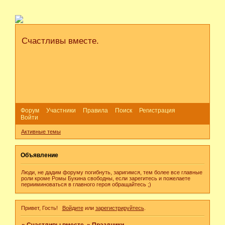
Счастливы вместе.
Форум
Участники
Правила
Поиск
Регистрация
Войти
Активные темы
Объявление
Люди, не дадим форуму погибнуть, заригимся, тем более все главные
роли кроме Ромы Букина свободны, если зарегитесь и пожелаете
перииминоваться в главного героя обращайтесь ;)
Привет, Гость!
Войдите
или
зарегистрируйтесь
.