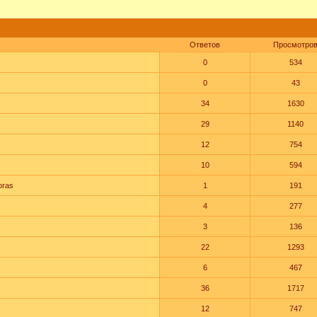
Ответов
Просмотро
0
534
0
43
34
1630
29
1140
12
754
10
594
oras
1
191
4
277
3
136
22
1293
6
467
36
1717
12
747