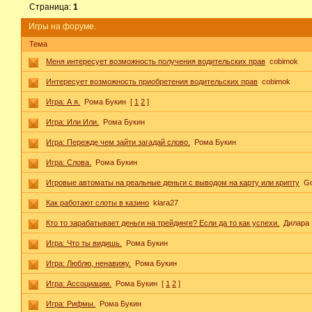
Страница:
1
Игры на форуме.
Тема
Меня интересует возможность получения водительских прав
cobimok
Интересует возможность приобретения водительских прав
cobimok
Игра: А я.
Рома Букин
[
1
2
]
Игра: Или Или.
Рома Букин
Игра: Пережде чем зайти загадай слово.
Рома Букин
Игра: Слова.
Рома Букин
Игровые автоматы на реальные деньги с выводом на карту или крипту
G
Как работают слоты в казино
klara27
Кто то зарабатывает деньги на трейдинге? Если да то как успехи.
Дилара
Игра: Что ты видишь.
Рома Букин
Игра: Люблю, ненавижу.
Рома Букин
Игра: Ассоциации.
Рома Букин
[
1
2
]
Игра: Рифмы.
Рома Букин