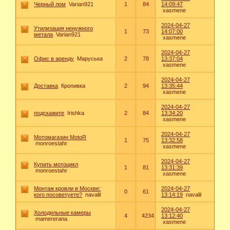
Черный лом
Varian921
1
84
14:09:47
xasmene
2024-04-27
Утилизация ненужного
1
73
14:07:00
метала
Varian921
xasmene
2024-04-27
Офис в аренду
Маруська
2
78
13:37:04
xasmene
2024-04-27
Доставка
Кропивка
2
94
13:35:44
xasmene
2024-04-27
подскажите
Irishka
2
84
13:34:20
xasmene
2024-04-27
Мотомагазин MotoR
1
75
13:32:58
monroestahr
xasmene
2024-04-27
Купить мотоцикл
1
81
13:31:39
monroestahr
xasmene
Монтаж кровли в Москве:
2024-04-27
0
61
кого посоветуете?
navalil
13:14:19
navalil
2024-04-27
Холодильные камеры
4
4234
13:12:40
mamererana
xasmene