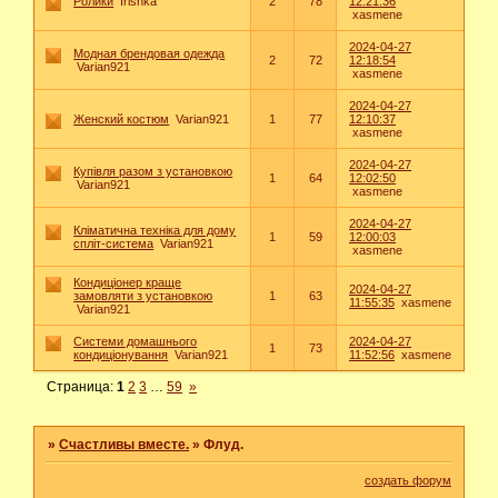
Ролики
Irishka
2
78
12:21:36
xasmene
2024-04-27
Модная брендовая одежда
2
72
12:18:54
Varian921
xasmene
2024-04-27
Женский костюм
Varian921
1
77
12:10:37
xasmene
2024-04-27
Купівля разом з установкою
1
64
12:02:50
Varian921
xasmene
2024-04-27
Кліматична техніка для дому
1
59
12:00:03
спліт-система
Varian921
xasmene
Кондиціонер краще
2024-04-27
замовляти з установкою
1
63
11:55:35
xasmene
Varian921
Системи домашнього
2024-04-27
1
73
кондиціонування
Varian921
11:52:56
xasmene
Страница:
1
2
3
…
59
»
»
Счастливы вместе.
»
Флуд.
создать форум