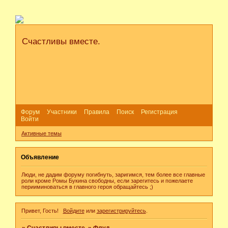
Счастливы вместе.
Форум
Участники
Правила
Поиск
Регистрация
Войти
Активные темы
Объявление
Люди, не дадим форуму погибнуть, заригимся, тем более все главные
роли кроме Ромы Букина свободны, если зарегитесь и пожелаете
перииминоваться в главного героя обращайтесь ;)
Привет, Гость!
Войдите
или
зарегистрируйтесь
.