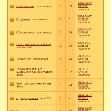
2024-04-27
Обогреватели
monroestahr
1
83
13:01:35
xasmene
2024-04-27
Отопление
monroestahr
1
61
12:59:34
xasmene
2024-04-27
Обогрев дома
monroestahr
1
66
12:58:03
xasmene
2024-04-27
Электрический тёплый пол
1
75
12:55:23
monroestahr
xasmene
2024-04-27
Тёплый пол
monroestahr
1
75
12:54:01
xasmene
Услуга приходящего
2024-04-27
системного администратора
1
82
12:41:08
Milka
xasmene
2024-04-27
Уничтожитель бумаг купить
1
74
12:39:47
Milka
xasmene
2024-04-27
Одежда для всех
Varian921
1
71
12:24:17
xasmene
2024-04-27