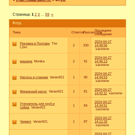
»
Счастливы вместе.
»
Флуд.
Страница:
1
2
3
…
59
»
Флуд.
Последнее
Тема
Ответов
Просмотров
сообщение
2024-04-27
Реклама в Полтаве
The
2
330
14:48:56
L1ke
xasmene
2024-04-27
машина
Monika
2
91
14:46:13
xasmene
2024-04-27
Насосы и станции
Varian921
1
90
14:44:53
xasmene
2024-04-27
Фекальный насос
Varian921
1
81
14:42:11
xasmene
2024-04-27
Утеплитель для труб и
1
84
14:34:51
гофра
Varian921
xasmene
2024-04-27
Чермет
Varian921
1
87
14:12:33
xasmene
2024-04-27