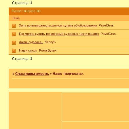
Страница:
1
Наше творчество.
Тема
Хочу по возможности диплом купить об образовании
PavelGrus
Где можно купить тюнинговые кузовные части на авто
PavelGrus
Жизнь удалася..
Senny5
Наши стихи.
Рома Букин
Страница:
1
»
Счастливы вместе.
»
Наше творчество.