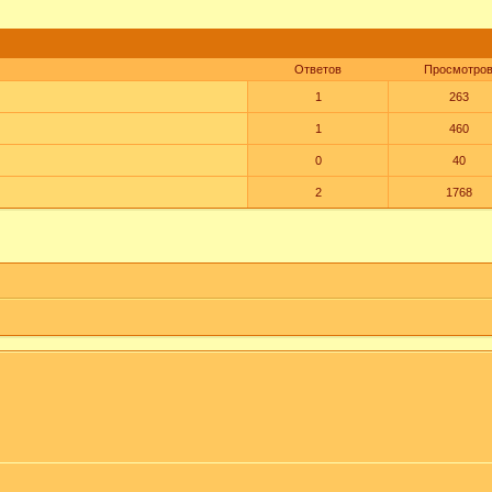
Ответов
Просмотро
1
263
1
460
0
40
2
1768