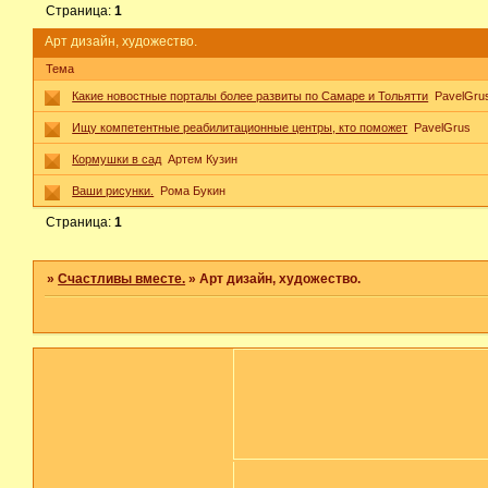
Страница:
1
Арт дизайн, художество.
Тема
Какие новостные порталы более развиты по Самаре и Тольятти
PavelGru
Ищу компетентные реабилитационные центры, кто поможет
PavelGrus
Кормушки в сад
Артем Кузин
Ваши рисунки.
Рома Букин
Страница:
1
»
Счастливы вместе.
»
Арт дизайн, художество.