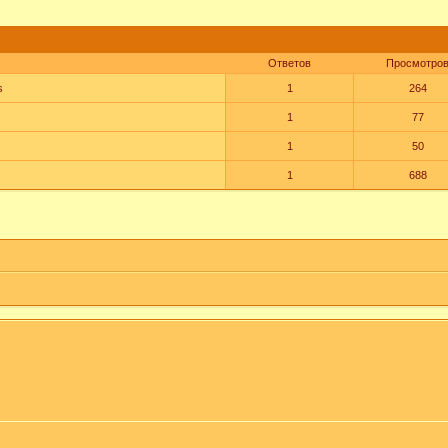
Ответов
Просмотро
s
1
264
1
77
1
50
1
688