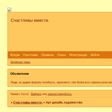
Счастливы вместе.
Форум
Участники
Правила
Поиск
Регистрация
Войти
Активные темы
Объявление
Люди, не дадим форуму погибнуть, заригимся, тем более все главные роли кр
Привет, Гость!
Войдите
или
зарегистрируйтесь
.
»
Счастливы вместе.
»
Арт дизайн, художество.