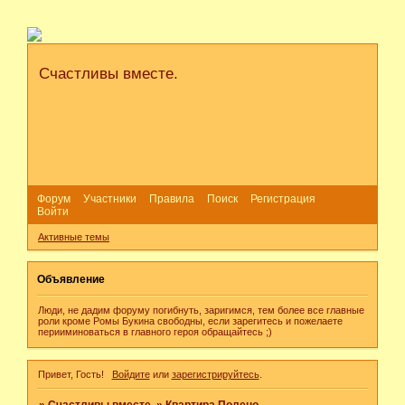
Счастливы вместе.
Форум
Участники
Правила
Поиск
Регистрация
Войти
Активные темы
Объявление
Люди, не дадим форуму погибнуть, заригимся, тем более все главные
роли кроме Ромы Букина свободны, если зарегитесь и пожелаете
перииминоваться в главного героя обращайтесь ;)
Привет, Гость!
Войдите
или
зарегистрируйтесь
.