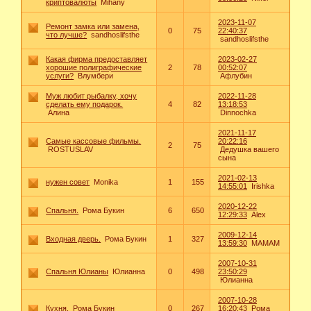
криптовалюты
Mihany
2023-11-07
Ремонт замка или замена,
0
75
22:40:37
что лучше?
sandhoslifsthe
sandhoslifsthe
Какая фирма предоставляет
2023-02-27
хорошие полиграфические
2
78
00:52:07
услуги?
Влумбери
Афлубин
Муж любит рыбалку, хочу
2022-11-28
сделать ему подарок.
4
82
13:18:53
Алина
Dinnochka
2021-11-17
Самые кассовые фильмы.
20:22:16
2
75
ROSTUSLAV
Дедушка вашего
сына
2021-02-13
нужен совет
Monika
1
155
14:55:01
Irishka
2020-12-22
Спальня.
Рома Букин
6
650
12:29:33
Alex
2009-12-14
Входная дверь.
Рома Букин
1
327
13:59:30
MAMAM
2007-10-31
Спальня Юлианы
Юлианна
0
498
23:50:29
Юлианна
2007-10-28
Кухня.
Рома Букин
0
267
16:20:43
Рома