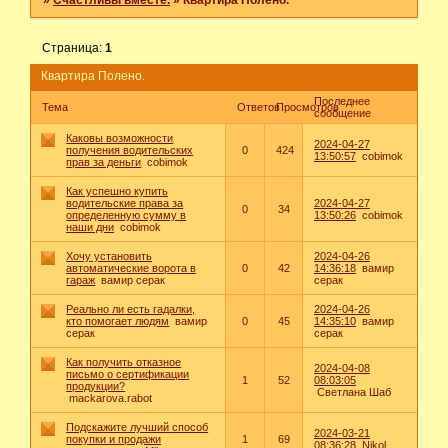
»
Счастливы вместе.
»
Квартира Полено.
Страница:
1
Квартира Полено.
Последнее
Тема
Ответов
Просмотров
сообщение
Каковы возможности
2024-04-27
получения водительских
0
424
13:50:57
cobimok
прав за деньги
cobimok
Как успешно купить
водительские права за
2024-04-27
0
34
определенную сумму в
13:50:26
cobimok
наши дни
cobimok
Хочу установить
2024-04-26
автоматические ворота в
0
42
14:36:18
вамир
гараж
вамир серак
серак
Реально ли есть гадалки,
2024-04-26
кто помогает людям
вамир
0
45
14:35:10
вамир
серак
серак
Как получить отказное
2024-04-08
письмо о сертификации
1
52
08:03:05
продукции?
Светлана Шаб
mackarova.rabot
Подскажите лучший способ
2024-03-21
покупки и продажи
1
69
08:36:28
Nikol