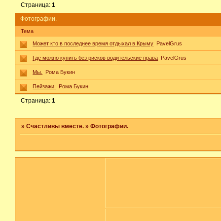
Страница:
1
Фотографии.
Тема
Может кто в последнее время отдыхал в Крыму
PavelGrus
Где можно купить без рисков водительские права
PavelGrus
Мы.
Рома Букин
Пейзажи.
Рома Букин
Страница:
1
»
Счастливы вместе.
»
Фотографии.