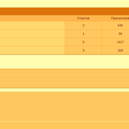
Ответов
Просмотро
2
542
1
59
9
1417
3
324